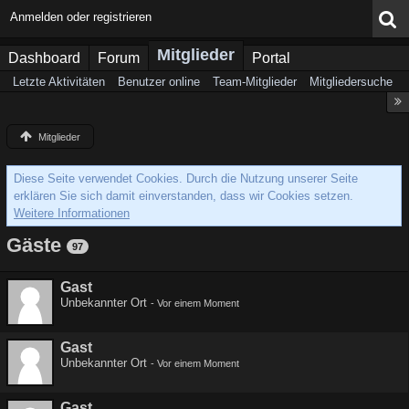
Anmelden oder registrieren
Mitglieder
Dashboard
Forum
Portal
Letzte Aktivitäten
Benutzer online
Team-Mitglieder
Mitgliedersuche
Mitglieder
Diese Seite verwendet Cookies. Durch die Nutzung unserer Seite
erklären Sie sich damit einverstanden, dass wir Cookies setzen.
Weitere Informationen
Gäste
97
Gast
Unbekannter Ort
-
Vor einem Moment
Gast
Unbekannter Ort
-
Vor einem Moment
Gast