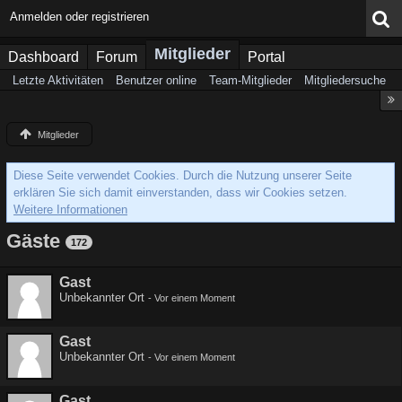
Anmelden oder registrieren
Mitglieder
Dashboard
Forum
Portal
Letzte Aktivitäten
Benutzer online
Team-Mitglieder
Mitgliedersuche
Mitglieder
Diese Seite verwendet Cookies. Durch die Nutzung unserer Seite
erklären Sie sich damit einverstanden, dass wir Cookies setzen.
Weitere Informationen
Gäste
172
Gast
Unbekannter Ort
-
Vor einem Moment
Gast
Unbekannter Ort
-
Vor einem Moment
Gast