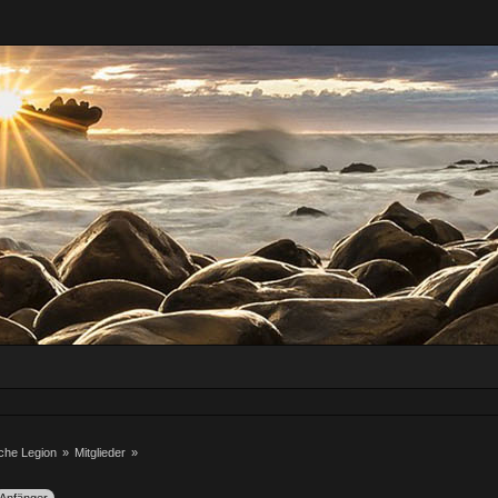
iche Legion
»
Mitglieder
»