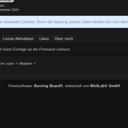
Anfänger
2024
ptember 2024
te verwendet Cookies. Durch die Nutzung unserer Seite erklären Sie sich dam
Letzte Aktivitäten
Likes
Über mich
 keine Einträge an der Pinnwand verfasst.
iche Legion
»
Mitglieder
»
Forensoftware:
Burning Board®
, entwickelt von
WoltLab® GmbH