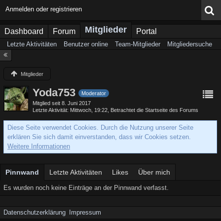
Anmelden oder registrieren
Mitglieder
Dashboard
Forum
Portal
Letzte Aktivitäten
Benutzer online
Team-Mitglieder
Mitgliedersuche
Mitglieder
Yoda753
Moderator
Mitglied seit 8. Juni 2017
Letzte Aktivität
Mittwoch, 19:22
, Betrachtet die Startseite des Forums
Diese Seite verwendet Cookies. Durch die Nutzung unserer Seite
erklären Sie sich damit einverstanden, dass wir Cookies setzen.
Weitere Informationen
Pinnwand
Letzte Aktivitäten
Likes
Über mich
Es wurden noch keine Einträge an der Pinnwand verfasst.
Datenschutzerklärung
Impressum