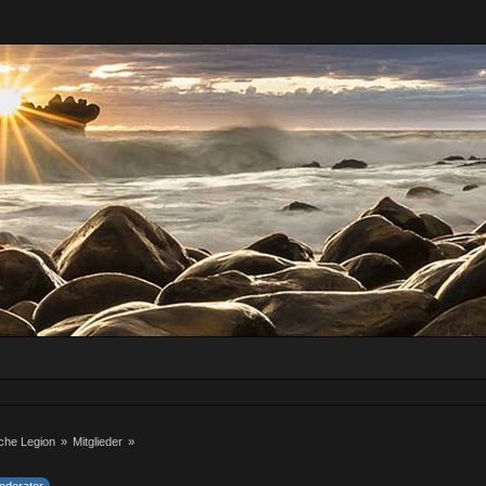
iche Legion
»
Mitglieder
»