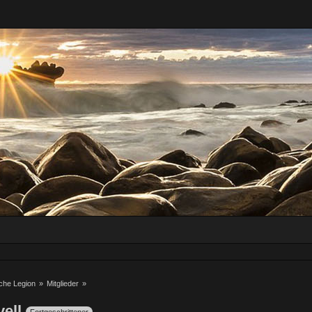
iche Legion
»
Mitglieder
»
vell