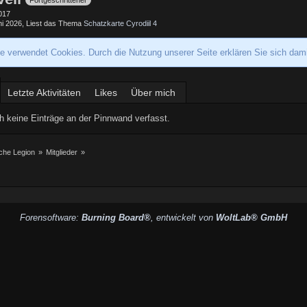
Fortgeschrittener
2017
ni 2026
, Liest das Thema
Schatzkarte Cyrodiil 4
te verwendet Cookies. Durch die Nutzung unserer Seite erklären Sie sich dam
Letzte Aktivitäten
Likes
Über mich
 keine Einträge an der Pinnwand verfasst.
iche Legion
»
Mitglieder
»
Forensoftware:
Burning Board®
, entwickelt von
WoltLab® GmbH