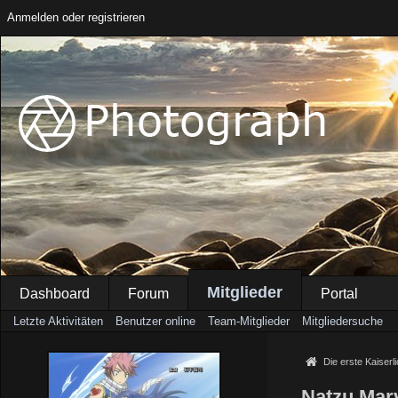
Anmelden oder registrieren
Mitglieder
Dashboard
Forum
Portal
Letzte Aktivitäten
Benutzer online
Team-Mitglieder
Mitgliedersuche
Die erste Kaiserl
Natzu Mar