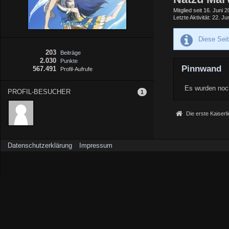
Mitglied seit 16. Juni 
Letzte Aktivität
22. Ju
Diese Sei
203
Beiträge
2.030
Punkte
Pinnwand
567.491
Profil-Aufrufe
Es wurden noch
PROFIL-BESUCHER
1
Die erste Kaiserl
Datenschutzerklärung
Impressum