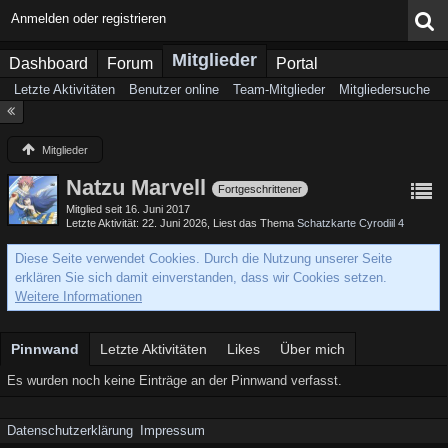
Anmelden oder registrieren
Mitglieder
Dashboard
Forum
Portal
Letzte Aktivitäten
Benutzer online
Team-Mitglieder
Mitgliedersuche
Mitglieder
Natzu Marvell
Fortgeschrittener
Mitglied seit 16. Juni 2017
Letzte Aktivität
22. Juni 2026
, Liest das Thema
Schatzkarte Cyrodiil 4
Diese Seite verwendet Cookies. Durch die Nutzung unserer Seite
erklären Sie sich damit einverstanden, dass wir Cookies setzen.
Weitere Informationen
Pinnwand
Letzte Aktivitäten
Likes
Über mich
Es wurden noch keine Einträge an der Pinnwand verfasst.
Datenschutzerklärung
Impressum