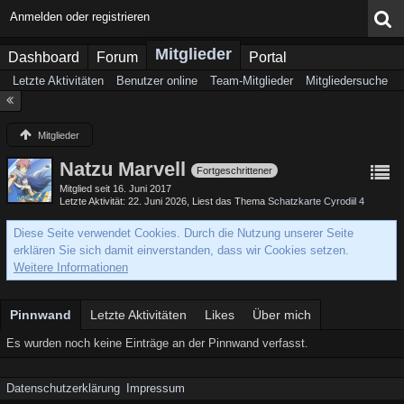
Anmelden oder registrieren
Mitglieder
Dashboard
Forum
Portal
Letzte Aktivitäten
Benutzer online
Team-Mitglieder
Mitgliedersuche
Mitglieder
Natzu Marvell
Fortgeschrittener
Mitglied seit 16. Juni 2017
Letzte Aktivität
22. Juni 2026
, Liest das Thema
Schatzkarte Cyrodiil 4
Diese Seite verwendet Cookies. Durch die Nutzung unserer Seite
erklären Sie sich damit einverstanden, dass wir Cookies setzen.
Weitere Informationen
Pinnwand
Letzte Aktivitäten
Likes
Über mich
Es wurden noch keine Einträge an der Pinnwand verfasst.
Datenschutzerklärung
Impressum