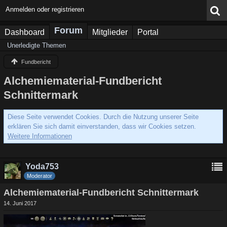
Anmelden oder registrieren
Forum
Dashboard
Mitglieder
Portal
Unerledigte Themen
Fundbericht
Alchemiematerial-Fundbericht
Schnittermark
Diese Seite verwendet Cookies. Durch die Nutzung unserer Seite
erklären Sie sich damit einverstanden, dass wir Cookies setzen.
Weitere Informationen
Yoda753
Moderator
Alchemiematerial-Fundbericht Schnittermark
14. Juni 2017