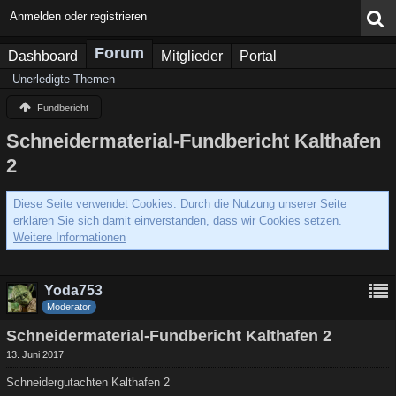
Anmelden oder registrieren
Forum
Dashboard
Mitglieder
Portal
Unerledigte Themen
Fundbericht
Schneidermaterial-Fundbericht Kalthafen
2
Diese Seite verwendet Cookies. Durch die Nutzung unserer Seite
erklären Sie sich damit einverstanden, dass wir Cookies setzen.
Weitere Informationen
Yoda753
Moderator
Schneidermaterial-Fundbericht Kalthafen 2
13. Juni 2017
Schneidergutachten Kalthafen 2