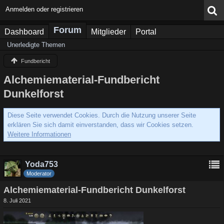
Anmelden oder registrieren
Forum
Dashboard
Mitglieder
Portal
Unerledigte Themen
Fundbericht
Alchemiematerial-Fundbericht
Dunkelforst
Diese Seite verwendet Cookies. Durch die Nutzung unserer Seite
erklären Sie sich damit einverstanden, dass wir Cookies setzen.
Weitere Informationen
Yoda753
Moderator
Alchemiematerial-Fundbericht Dunkelforst
8. Juli 2021