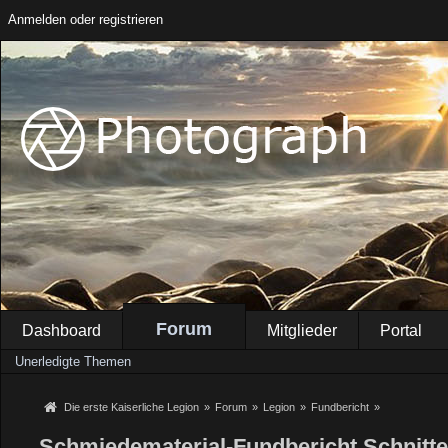
Anmelden oder registrieren
Forum
Dashboard
Mitglieder
Portal
Unerledigte Themen
Die erste Kaiserliche Legion
»
Forum
»
Legion
»
Fundbericht
»
Schmiedematerial-Fundbericht Schnitt