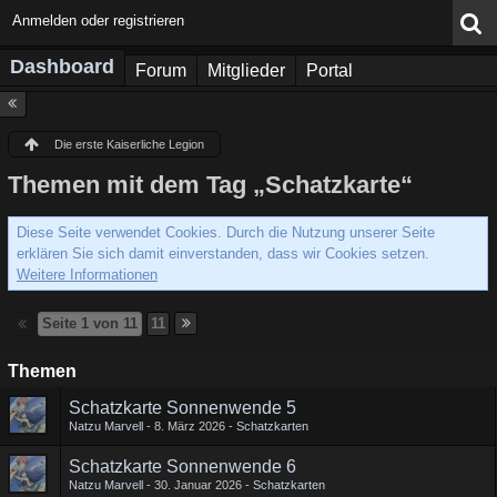
Anmelden oder registrieren
Dashboard
Forum
Mitglieder
Portal
Die erste Kaiserliche Legion
Themen mit dem Tag „Schatzkarte“
Diese Seite verwendet Cookies. Durch die Nutzung unserer Seite
erklären Sie sich damit einverstanden, dass wir Cookies setzen.
Weitere Informationen
Seite 1 von 11
11
Themen
Schatzkarte Sonnenwende 5
Natzu Marvell
8. März 2026
Schatzkarten
Schatzkarte Sonnenwende 6
Natzu Marvell
30. Januar 2026
Schatzkarten