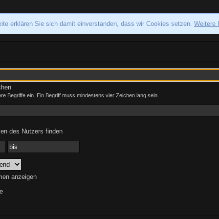
ite erklären Sie sich damit einverstanden, dass wir Cookies setzen.
Weitere 
chen
e Begriffe ein. Ein Begriff muss mindestens vier Zeichen lang sein.
en des Nutzers finden
men anzeigen
e