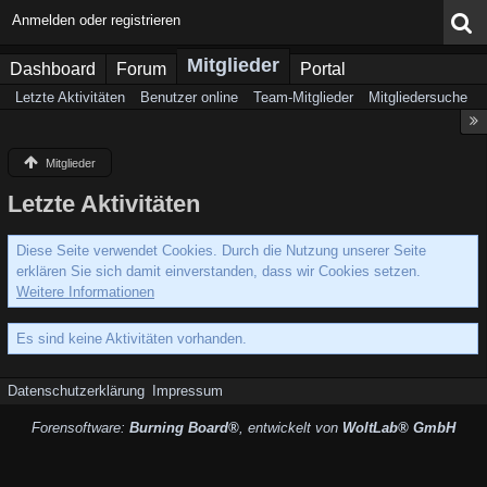
Anmelden oder registrieren
Mitglieder
Dashboard
Forum
Portal
Letzte Aktivitäten
Benutzer online
Team-Mitglieder
Mitgliedersuche
Mitglieder
Letzte Aktivitäten
Diese Seite verwendet Cookies. Durch die Nutzung unserer Seite
erklären Sie sich damit einverstanden, dass wir Cookies setzen.
Weitere Informationen
Es sind keine Aktivitäten vorhanden.
Datenschutzerklärung
Impressum
Forensoftware:
Burning Board®
, entwickelt von
WoltLab® GmbH