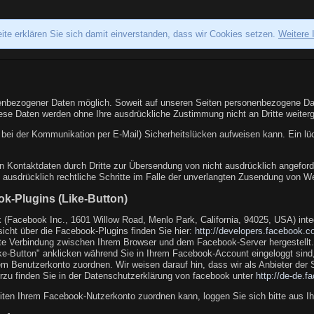
ite erklären Sie sich damit einverstanden, dass wir Cookies setzen.
Weitere 
enbezogener Daten möglich. Soweit auf unseren Seiten personenbezogene Dat
. Diese Daten werden ohne Ihre ausdrückliche Zustimmung nicht an Dritte weite
 bei der Kommunikation per E-Mail) Sicherheitslücken aufweisen kann. Ein lüc
 Kontaktdaten durch Dritte zur Übersendung von nicht ausdrücklich angeforde
h ausdrücklich rechtliche Schritte im Falle der unverlangten Zusendung von 
k-Plugins (Like-Button)
 (Facebook Inc., 1601 Willow Road, Menlo Park, California, 94025, USA) int
rsicht über die Facebook-Plugins finden Sie hier:
http://developers.facebook.c
te Verbindung zwischen Ihrem Browser und dem Facebook-Server hergestellt. F
-Button" anklicken während Sie in Ihrem Facebook-Account eingeloggt sind, 
 Benutzerkonto zuordnen. Wir weisen darauf hin, dass wir als Anbieter der S
rzu finden Sie in der Datenschutzerklärung von facebook unter
http://de-de.
en Ihrem Facebook-Nutzerkonto zuordnen kann, loggen Sie sich bitte aus 