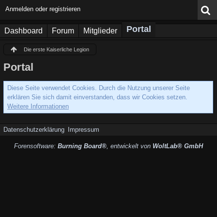
Anmelden oder registrieren
Portal
Dashboard
Forum
Mitglieder
Die erste Kaiserliche Legion
Portal
Diese Seite verwendet Cookies. Durch die Nutzung unserer Seite
erklären Sie sich damit einverstanden, dass wir Cookies setzen.
Weitere Informationen
Datenschutzerklärung
Impressum
Forensoftware:
Burning Board®
, entwickelt von
WoltLab® GmbH