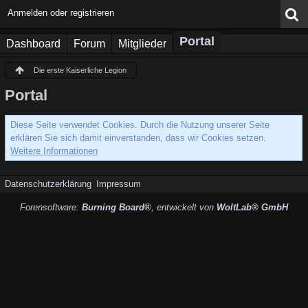
Anmelden oder registrieren
Portal
Dashboard
Forum
Mitglieder
Die erste Kaiserliche Legion
Portal
Diese Seite verwendet Cookies. Durch die Nutzung unserer Seite
erklären Sie sich damit einverstanden, dass wir Cookies setzen.
Weitere Informationen
Datenschutzerklärung
Impressum
Forensoftware:
Burning Board®
, entwickelt von
WoltLab® GmbH