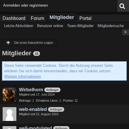
Anmelden oder registrieren
Mitglieder
Dashboard
Forum
Portal
Letzte Aktivitäten
Benutzer online
Team-Mitglieder
Mitgliedersuche
Die erste Kaiserliche Legion
Mitglieder
15
Diese Seite verwendet Cookies. Durch die Nutzung unserer Seite
erklären Sie sich damit einverstanden, dass wir Cookies setzen.
Weitere Informationen
Wirbelhorn
Anfänger
Mitglied seit 17. Juni 2024
Beiträge
1
Erhaltene Likes
1
Punkte
11
web-enabled
Anfänger
Mitglied seit 21. August 2022
well-modulated
Anfänger