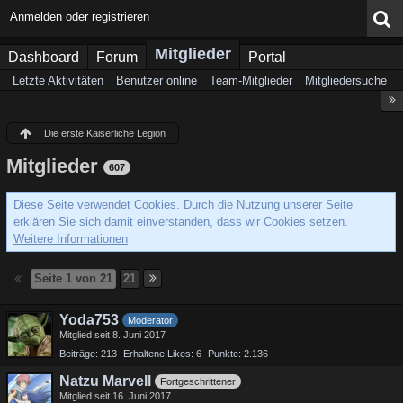
Anmelden oder registrieren
Mitglieder
Dashboard
Forum
Portal
Letzte Aktivitäten
Benutzer online
Team-Mitglieder
Mitgliedersuche
Die erste Kaiserliche Legion
Mitglieder
607
Diese Seite verwendet Cookies. Durch die Nutzung unserer Seite
erklären Sie sich damit einverstanden, dass wir Cookies setzen.
Weitere Informationen
Seite 1 von 21
21
Yoda753
Moderator
Mitglied seit 8. Juni 2017
Beiträge
213
Erhaltene Likes
6
Punkte
2.136
Natzu Marvell
Fortgeschrittener
Mitglied seit 16. Juni 2017