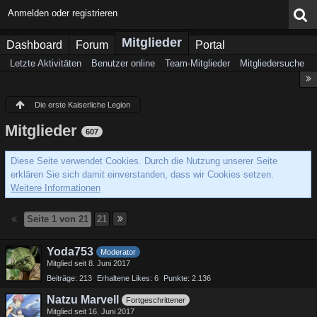
Anmelden oder registrieren
Mitglieder
Dashboard
Forum
Portal
Letzte Aktivitäten
Benutzer online
Team-Mitglieder
Mitgliedersuche
Die erste Kaiserliche Legion
Mitglieder
607
Diese Seite verwendet Cookies. Durch die Nutzung unserer Seite
erklären Sie sich damit einverstanden, dass wir Cookies setzen.
Weitere Informationen
Seite 1 von 21
21
Yoda753
Moderator
Mitglied seit 8. Juni 2017
Beiträge
213
Erhaltene Likes
6
Punkte
2.136
Natzu Marvell
Fortgeschrittener
Mitglied seit 16. Juni 2017