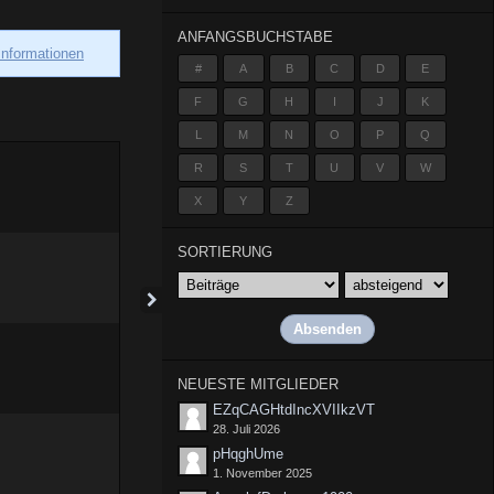
ANFANGSBUCHSTABE
Informationen
#
A
B
C
D
E
F
G
H
I
J
K
L
M
N
O
P
Q
R
S
T
U
V
W
X
Y
Z
SORTIERUNG
NEUESTE MITGLIEDER
EZqCAGHtdIncXVIIkzVT
28. Juli 2026
pHqghUme
1. November 2025