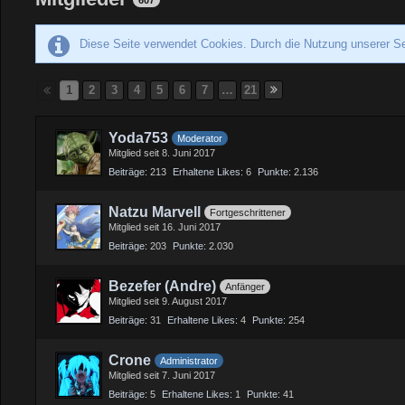
607
Diese Seite verwendet Cookies. Durch die Nutzung unserer Se
1
2
3
4
5
6
7
…
21
Yoda753
Moderator
Mitglied seit 8. Juni 2017
Beiträge
213
Erhaltene Likes
6
Punkte
2.136
Natzu Marvell
Fortgeschrittener
Mitglied seit 16. Juni 2017
Beiträge
203
Punkte
2.030
Bezefer (Andre)
Anfänger
Mitglied seit 9. August 2017
Beiträge
31
Erhaltene Likes
4
Punkte
254
Crone
Administrator
Mitglied seit 7. Juni 2017
Beiträge
5
Erhaltene Likes
1
Punkte
41