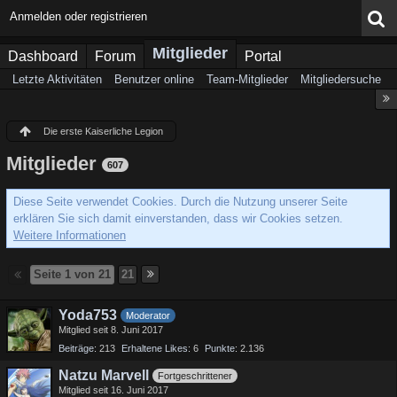
Anmelden oder registrieren
Mitglieder
Dashboard
Forum
Portal
Letzte Aktivitäten
Benutzer online
Team-Mitglieder
Mitgliedersuche
Die erste Kaiserliche Legion
Mitglieder
607
Diese Seite verwendet Cookies. Durch die Nutzung unserer Seite
erklären Sie sich damit einverstanden, dass wir Cookies setzen.
Weitere Informationen
Seite 1 von 21
21
Yoda753
Moderator
Mitglied seit 8. Juni 2017
Beiträge
213
Erhaltene Likes
6
Punkte
2.136
Natzu Marvell
Fortgeschrittener
Mitglied seit 16. Juni 2017