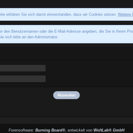
ite erklären Sie sich damit einverstanden, dass wir Cookies setzen.
Weitere 
den Benutzernamen oder die E-Mail-Adresse angeben, die Sie in Ihrem Profil
e sich bitte an den Administrator.
Forensoftware:
Burning Board®
, entwickelt von
WoltLab® GmbH