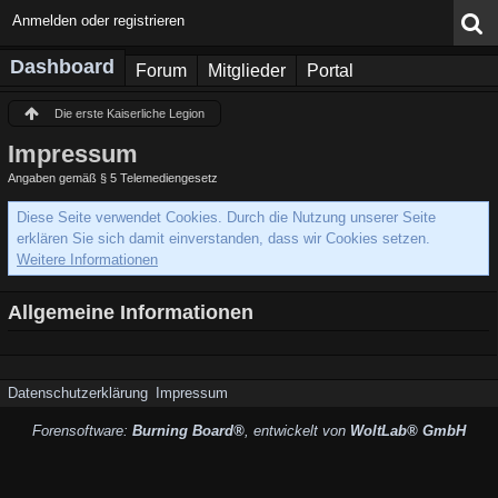
Anmelden oder registrieren
Dashboard
Forum
Mitglieder
Portal
Die erste Kaiserliche Legion
Impressum
Angaben gemäß § 5 Telemediengesetz
Diese Seite verwendet Cookies. Durch die Nutzung unserer Seite
erklären Sie sich damit einverstanden, dass wir Cookies setzen.
Weitere Informationen
Allgemeine Informationen
Datenschutzerklärung
Impressum
Forensoftware:
Burning Board®
, entwickelt von
WoltLab® GmbH