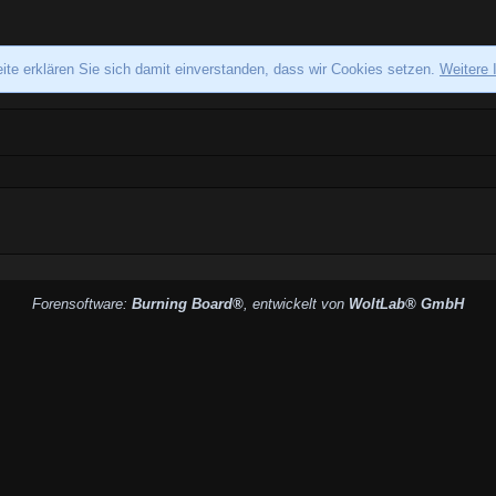
ite erklären Sie sich damit einverstanden, dass wir Cookies setzen.
Weitere 
Forensoftware:
Burning Board®
, entwickelt von
WoltLab® GmbH