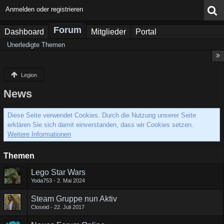
Anmelden oder registrieren
Forum
Dashboard
Mitglieder
Portal
Unerledigte Themen
Legion
News
Diese Seite verwendet Cookies. Durch die Nutzung unserer Seite
erklären Sie sich damit einverstanden, dass wir Cookies setzen.
Weitere Informationen
Themen
Lego Star Wars
Yoda753
2. Mai 2024
Steam Gruppe nun Aktiv
Closeid
22. Juli 2017