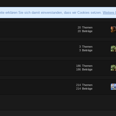
ite erklären Sie sich damit einverstanden, dass wir Cookies setzen.
Weitere 
20
Themen
20
Beiträge
3
Themen
3
Beiträge
186
Themen
186
Beiträge
214
Themen
214
Beiträge