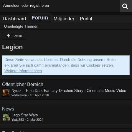
Anmelden oder registrieren
Forum
Dashboard
Mitglieder
Portal
Unerledigte Themen
Forum
Legion
Diese Seite verwendet Cookies. Durch die Nutzung unserer Seite
erklären Sie sich damit einverstanden, dass wir Cookies setzen.
Weitere Informationen
Öffentlicher Bereich
Nyrax – Eine Dark Fantasy Drachen Story | Cinematic Music Video
Wirbelhorn
-
16. April 2026
News
Lego Star Wars
Yoda753
-
2. Mai 2024