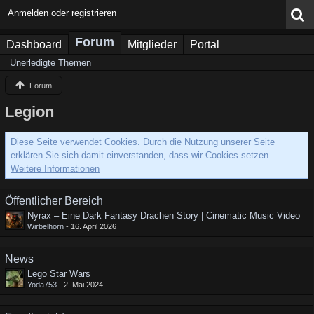
Anmelden oder registrieren
Forum
Dashboard
Mitglieder
Portal
Unerledigte Themen
Forum
Legion
Diese Seite verwendet Cookies. Durch die Nutzung unserer Seite
erklären Sie sich damit einverstanden, dass wir Cookies setzen.
Weitere Informationen
Öffentlicher Bereich
Nyrax – Eine Dark Fantasy Drachen Story | Cinematic Music Video
Wirbelhorn
-
16. April 2026
News
Lego Star Wars
Yoda753
-
2. Mai 2024