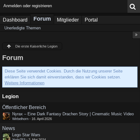
Anmelden oder registrieren
Forum
Dashboard
Mitglieder
Portal
Unerledigte Themen
Die erste Kaiserliche Legion
Forum
Diese Seite verwendet Cookies. Durch die Nutzung unserer Seite
erklären Sie sich damit einverstanden, dass wir Cookies setzen.
Weitere Informationen
Legion
Öffentlicher Bereich
Nyrax – Eine Dark Fantasy Drachen Story | Cinematic Music Video
Wirbelhorn
-
16. April 2026
News
Lego Star Wars
Yoda753
-
2. Mai 2024