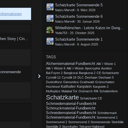
Schatzkarte Sonnenwende 5
Natzu Marvell
-
8. März 2026
Informationen
Schatzkarte Sonnenwende 6
Natzu Marvell
-
30. Januar 2026
Wirbelhörnchen - Letzte Katze im Dungeon
Yoda753
-
25. Oktober 2025
Nyrax – Eine Dark Fantasy Drachen Story | Cinematic Music Video
Schatzkarte Sonnenwende 1
Natzu Marvell
-
8. August 2025
TAGS
Alchemiematerial-Fundbericht
Alik´r Wüste 1
Alik´r Wüste 6
Alik´r-Wüste
Apocrypha
Auridon
 Sonnenwende
Bal Foyen 2
Bangkorai
Bangkorai 2
CE-Schatzkarte
Cyrodiil 12
Cyrodiil 18
DLC
Deshaan
Deshaan 5
Dunkelforst
Glenumbra
Grathwald
Grünschatten
Kalthafen
Kargstein
Hochinsel
Kargstein 2
Kluftspitze
Malabal Tor
Ostmarch
Rift
Schattenfenn
Schatzkarte
Schatzkarte CE
Schmiedematerial-Fundbericht
Schmuckmaterial-Fundbericht
Schneidermaterial-Fundbericht
Schnittermark
Schreinermaterial-Fundbericht
Sommersend 1
Sommersend 2
Sommersend 3
Sonnenwende
Steinfälle
Steinfälle 3
Sturmhafen
Telvanni-Halbinsel