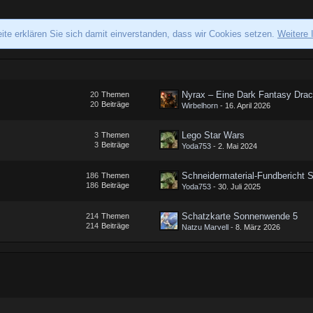
ite erklären Sie sich damit einverstanden, dass wir Cookies setzen.
Weitere 
20
Themen
20
Beiträge
Wirbelhorn
-
16. April 2026
Lego Star Wars
3
Themen
3
Beiträge
Yoda753
-
2. Mai 2024
Schneidermaterial-Fundbericht
186
Themen
186
Beiträge
Yoda753
-
30. Juli 2025
Schatzkarte Sonnenwende 5
214
Themen
214
Beiträge
Natzu Marvell
-
8. März 2026